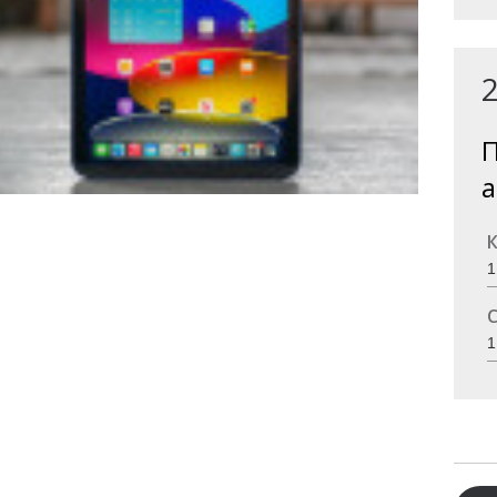
П
а
К
С