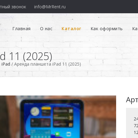
тный звонок
info@MrRent.ru
Главная
О нас
Каталог
Как оформить
Ка
 11 (2025)
 iPad
/
Аренда планшета iPad 11 (2025)
Арт
24
72
12