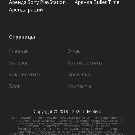
Аренда Sony PlayStation
Аренда Bullet Time
Аренда раций
Страницы
Главная
О нас
Каталог
Как оформить
Как оплатить
Доставка
Блог
Контакты
Copyright © 2018 -
2026 г.
MrRent
Копирование и использование любых материалов данного сайта в личных
или коммерческих целях без письменного разрешения правообладателя, а
также ссылки на первоисточник является правонарушением и влечет
наступление ответственности согласно статье 146 УК РФ
Вся представленная на сайте информация, касающаяся технических
характеристик оборудования, условий и технических возможностей
подключения, стоимости товаров и услуг, носит информационный характер и